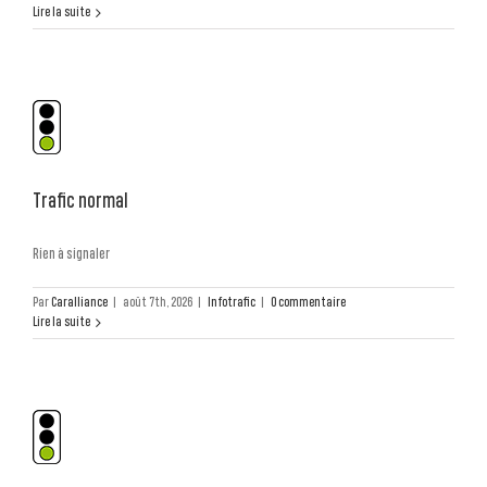
Lire la suite
Trafic
normal
Trafic normal
Infotrafic
Rien à signaler
Par
Caralliance
|
août 7th, 2026
|
Infotrafic
|
0 commentaire
Lire la suite
Trafic