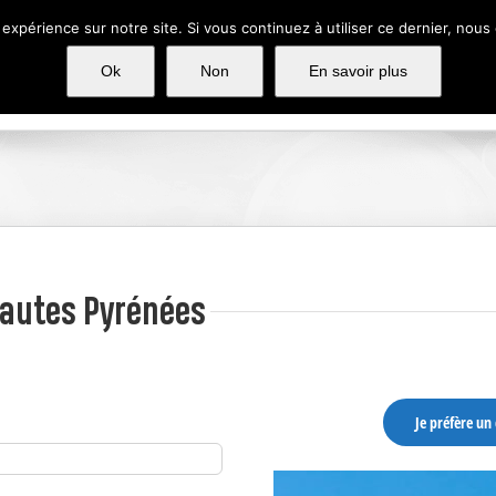
 expérience sur notre site. Si vous continuez à utiliser ce dernier, nous
Accueil
Groupe Caralliance
Ok
Non
En savoir plus
Hautes Pyrénées
Je préfère un