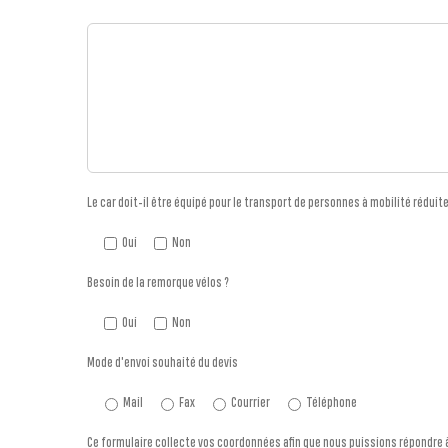
Le car doit-il être équipé pour le transport de personnes à mobilité réduite
Oui
Non
Besoin de la remorque vélos ?
Oui
Non
Mode d'envoi souhaité du devis
Mail
Fax
Courrier
Téléphone
Ce formulaire collecte vos coordonnées afin que nous puissions répondre 