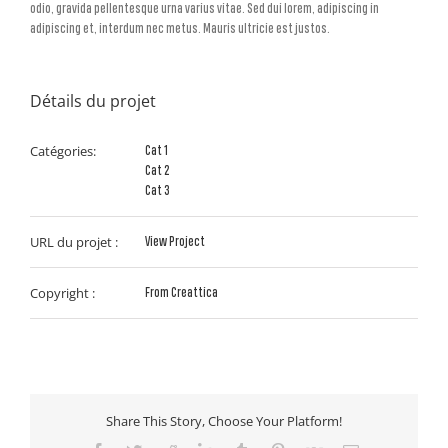
odio, gravida pellentesque urna varius vitae. Sed dui lorem, adipiscing in
adipiscing et, interdum nec metus. Mauris ultricie est justos.
Détails du projet
Catégories:
Cat 1
Cat 2
Cat 3
URL du projet :
View Project
Copyright :
From Creattica
Share This Story, Choose Your Platform!